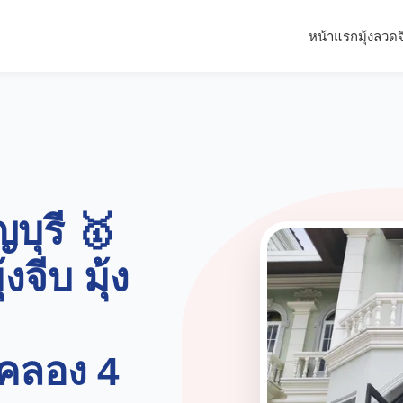
หน้าแรก
มุ้งลวด
บุรี 🥇
้งจีบ มุ้ง
่ คลอง 4