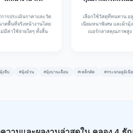
ริการประเมินราคาและวัด
เลือกใช้วัสดุที่ทนทาน อลู
าดพื้นที่จริงหน้างานโดย
เนียมหนาพิเศษ และผ้ามุ้
ไม่มีค่าใช้จ่ายใดๆ ทั้งสิ้น
เบอร์กลาสคุณภาพสูง
มุ้งจีบ
#มุ้งม้วน
#มุ้งบานเลื่อน
#เหล็กดัด
#กระจกอลูมิเนี
ความและผลงานล่าสุดใน คลอง 4 ธัญบ