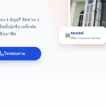
ลอง 4 ธัญบุรี ติดด่วน 1-
ตั้งมุ้งจีบ เหล็กดัด
จองเลย!
นมืออาชีพ
📅
มีทีมงานสแตนบายตลอด
โทรสอบถาม