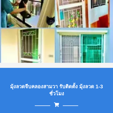
มุ้งลวดจีบคลองสามวา รับติดตั้ง มุ้งลวด 1-3
ชั่วโมง