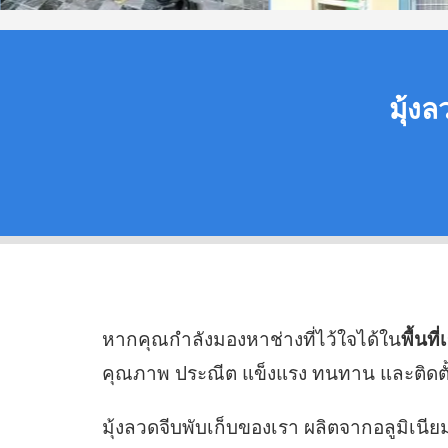
มุ้งล
หากคุณกำลังมองหาช่างที่ไว้ใจได้ใน
พื้นท
คุณภาพ ประณีต แข็งแรง ทนทาน และติดตั้ง
มุ้งลวดจีบพับเก็บของเรา ผลิตจากอลูมิเ