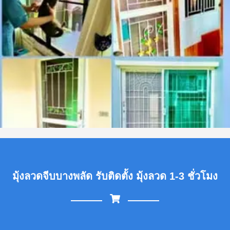
มุ้งลวดจีบบางพลัด รับติดตั้ง มุ้งลวด 1-3 ชั่วโมง