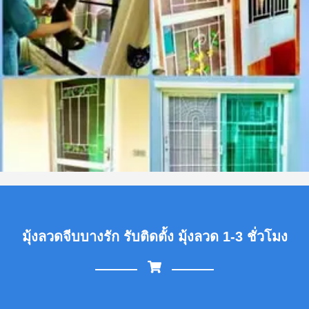
มุ้งลวดจีบบางรัก รับติดตั้ง มุ้งลวด 1-3 ชั่วโมง