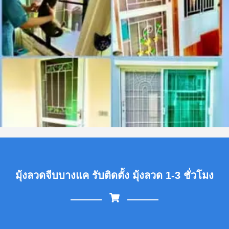
มุ้งลวดจีบบางแค รับติดตั้ง มุ้งลวด 1-3 ชั่วโมง