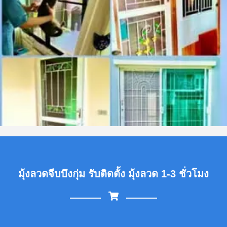
มุ้งลวดจีบบึงกุ่ม รับติดตั้ง มุ้งลวด 1-3 ชั่วโมง