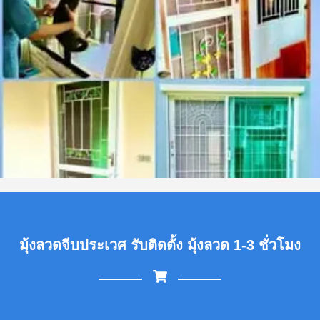
มุ้งลวดจีบประเวศ รับติดตั้ง มุ้งลวด 1-3 ชั่วโมง