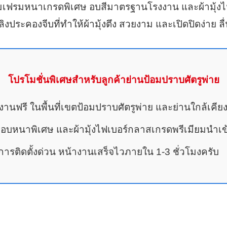
นียมเฟรมหนาเกรดพิเศษ อบสีมาตรฐานโรงงาน และผ้ามุ้ง
ประคองจีบที่ทำให้ผ้ามุ้งตึง สวยงาม และเปิดปิดง่าย ล
โปรโมชั่นพิเศษสำหรับลูกค้าย่านป้อมปราบศัตรูพ่าย
้างานฟรี ในพื้นที่เขตป้อมปราบศัตรูพ่าย และย่านใกล้เคีย
ยมอบหนาพิเศษ และผ้ามุ้งไฟเบอร์กลาสเกรดพรีเมียมนำเข
รติดตั้งด่วน หน้างานเสร็จไวภายใน 1-3 ชั่วโมงครับ