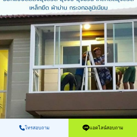
โทรสอบถาม
แอดไลน์สอบถาม