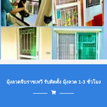
มุ้งลวดจีบราชเทวี รับติดตั้ง มุ้งลวด 1-3 ชั่วโมง