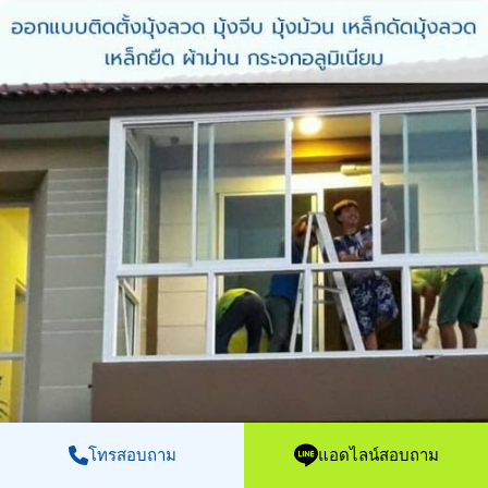
โทรสอบถาม
แอดไลน์สอบถาม