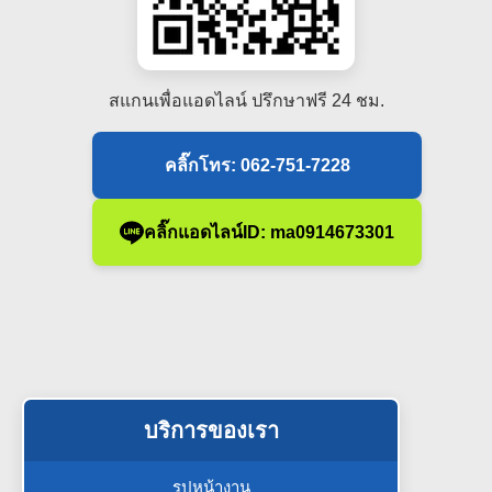
สแกนเพื่อแอดไลน์ ปรึกษาฟรี 24 ชม.
คลิ๊กโทร: 062-751-7228
คลิ๊กแอดไลน์ID: ma0914673301
บริการของเรา
รูปหน้างาน