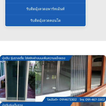
รับติดมุ้งลวดอพาร์ทเม้นท์
รับติดมุ้งลวดคอนโด