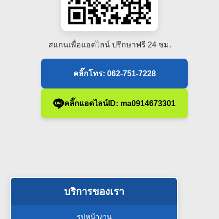
สแกนเพื่อแอดไลน์ ปรึกษาฟรี 24 ชม.
คลิ๊กโทร: 062-751-7228
คลิ๊กแอดไลน์ID: ma0914673301
บริการของเรา
รูปหน้างาน