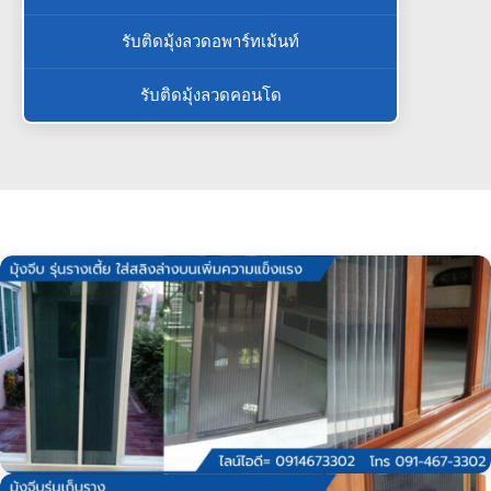
รับติดมุ้งลวดอพาร์ทเม้นท์
รับติดมุ้งลวดคอนโด