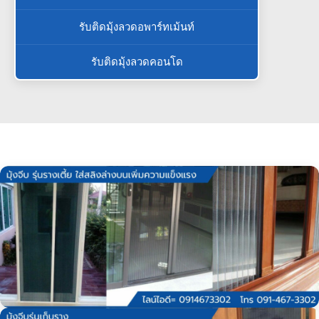
รับติดมุ้งลวดอพาร์ทเม้นท์
รับติดมุ้งลวดคอนโด