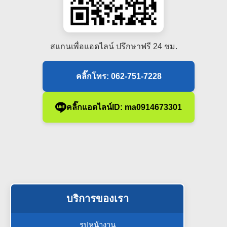
สแกนเพื่อแอดไลน์ ปรึกษาฟรี 24 ชม.
คลิ๊กโทร: 062-751-7228
คลิ๊กแอดไลน์ID: ma0914673301
บริการของเรา
รูปหน้างาน