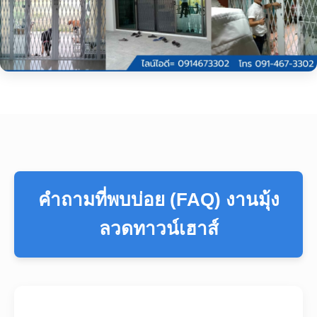
คำถามที่พบบ่อย (FAQ) งานมุ้ง
ลวดทาวน์เฮาส์