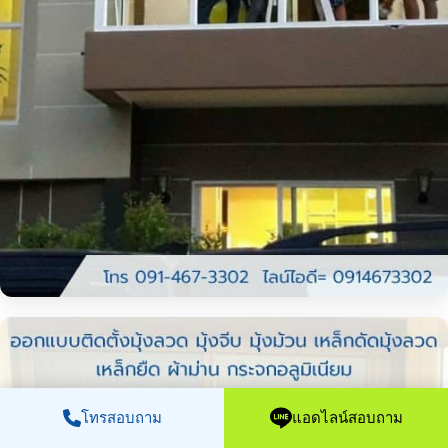
โทรสอบถาม
แอดไลน์สอบถาม