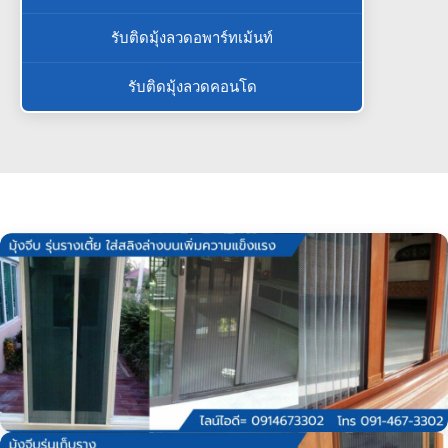
รับติดมุ้งลวดอพาร์ทเม้นท์
รับติดมุ้งลวดคอนโด