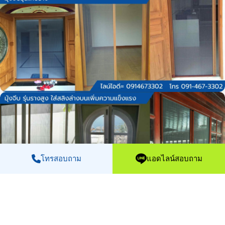
โทรสอบถาม
แอดไลน์สอบถาม