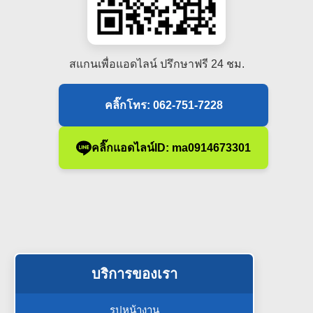
สแกนเพื่อแอดไลน์ ปรึกษาฟรี 24 ชม.
คลิ๊กโทร: 062-751-7228
คลิ๊กแอดไลน์ID: ma0914673301
บริการของเรา
รูปหน้างาน