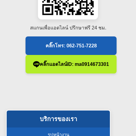
สแกนเพื่อแอดไลน์ ปรึกษาฟรี 24 ชม.
คลิ๊กโทร: 062-751-7228
คลิ๊กแอดไลน์ID: ma0914673301
บริการของเรา
รูปหน้างาน