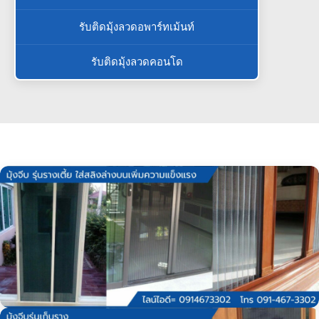
รับติดมุ้งลวดอพาร์ทเม้นท์
รับติดมุ้งลวดคอนโด