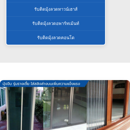
รับติดมุ้งลวดทาวน์เฮาส์
รับติดมุ้งลวดอพาร์ทเม้นท์
รับติดมุ้งลวดคอนโด