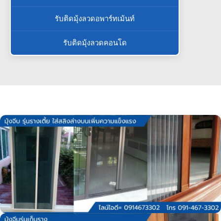
รับติดมุ้งลวดอพาร์ทเม้นท์
รับติดมุ้งลวดคอนโด