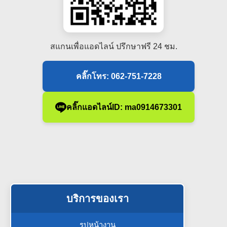
สแกนเพื่อแอดไลน์ ปรึกษาฟรี 24 ชม.
คลิ๊กโทร: 062-751-7228
คลิ๊กแอดไลน์ID: ma0914673301
บริการของเรา
รูปหน้างาน