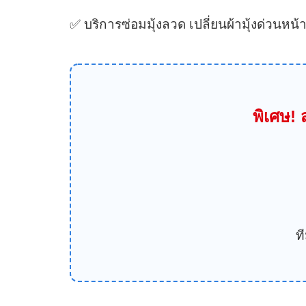
✅ บริการซ่อมมุ้งลวด เปลี่ยนผ้ามุ้งด่วนหน
พิเศษ!
ท