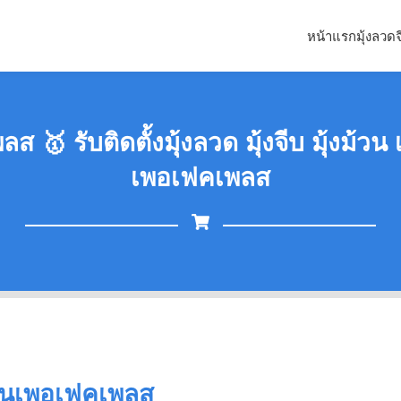
หน้าแรก
มุ้งลวด
ส 🥇 รับติดตั้งมุ้งลวด มุ้งจีบ มุ้งม้ว
เพอเฟคเพลส
บ้านเพอเฟคเพลส