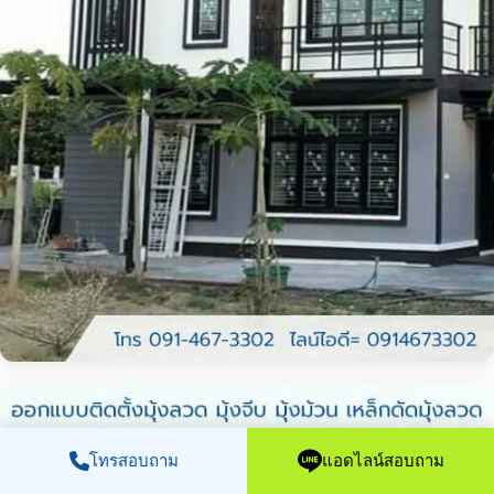
โทรสอบถาม
แอดไลน์สอบถาม