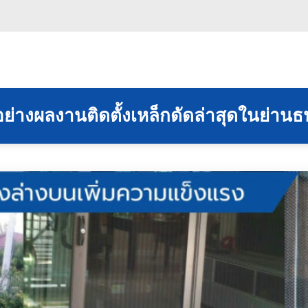
อย่างผลงานติดตั้งเหล็กดัดล่าสุดในย่านธน