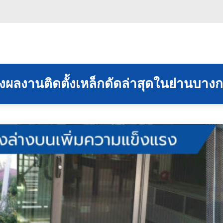
างผลงานติดตั้งเหล็กดัดล่าสุดในย่านบาง