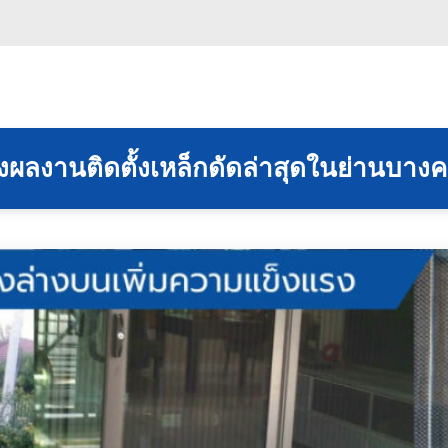
างผลงานติดตั้งเหล็กดัดล่าสุดในย่านบา