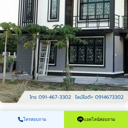
โทรสอบถาม
แอดไลน์สอบถาม