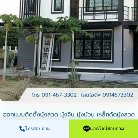
โทรสอบถาม
แอดไลน์สอบถาม