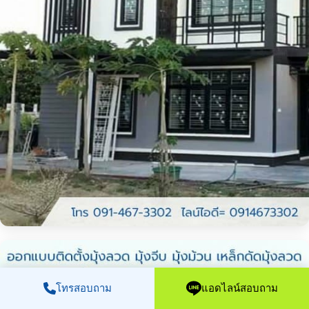
โทรสอบถาม
แอดไลน์สอบถาม